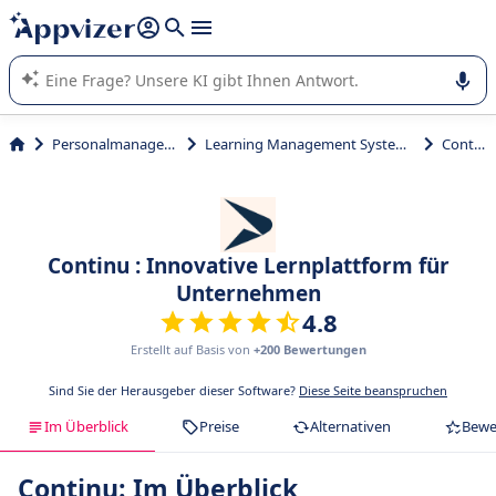
beantworten (mehrere Zeilen mit
Shift + Eingabe
).
Die KI von Appvizer führt Sie bei der Nutzung oder Auswahl
von SaaS-Software in Unternehmen.
Personalmanagement
Learning Management System (LMS)
Continu
Continu : Innovative Lernplattform für
Unternehmen
4.8
Erstellt auf Basis von
+200 Bewertungen
Sind Sie der Herausgeber dieser Software?
Diese Seite beanspruchen
Im Überblick
Preise
Alternativen
Bewe
Continu: Im Überblick