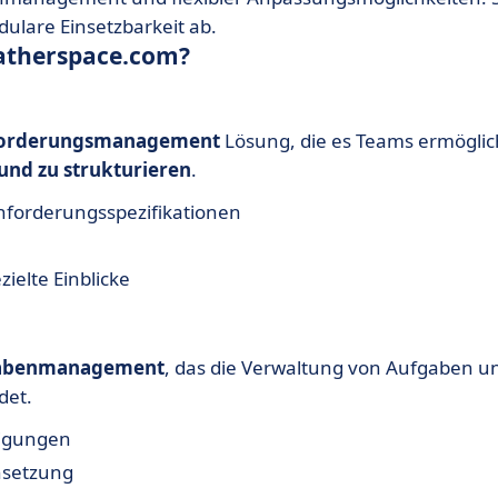
dulare Einsetzbarkeit ab.
atherspace.com?
forderungsmanagement
Lösung, die es Teams ermöglic
 und zu strukturieren
.
Anforderungsspezifikationen
ielte Einblicke
fgabenmanagement
, das die Verwaltung von Aufgaben u
det.
tigungen
nsetzung