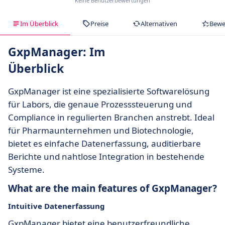
Keine Benutzerbewertungen
Im Überblick
Preise
Alternativen
Bewe
GxpManager: Im
Überblick
GxpManager ist eine spezialisierte Softwarelösung
für Labors, die genaue Prozesssteuerung und
Compliance in regulierten Branchen anstrebt. Ideal
für Pharmaunternehmen und Biotechnologie,
bietet es einfache Datenerfassung, auditierbare
Berichte und nahtlose Integration in bestehende
Systeme.
What are the main features of GxpManager?
Intuitive Datenerfassung
GxpManager bietet eine benutzerfreundliche