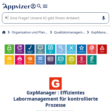
beantworten (mehrere Zeilen mit
Shift + Eingabe
).
Die KI von Appvizer führt Sie bei der Nutzung oder Auswahl
von SaaS-Software in Unternehmen.
Organisation und Planung
Qualitätsmanagement
GxpManager
GxpManager : Effizientes
Labormanagement für kontrollierte
Prozesse