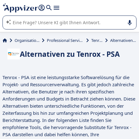
beantworten (mehrere Zeilen mit
Shift + Eingabe
).
Die KI von Appvizer führt Sie bei der Nutzung oder Auswahl
von SaaS-Software in Unternehmen.
Organisation und Planung
Professional Services Automation (PSA)
Tenrox - PSA
Alternativen zu Tenrox - PSA
Alternativen zu Tenrox - PSA
Tenrox - PSA ist eine leistungsstarke Softwarelösung für die
Projekt- und Ressourcenverwaltung. Es gibt jedoch zahlreiche
Alternativen, die Benutzer je nach ihren spezifischen
Anforderungen und Budgets in Betracht ziehen können. Diese
Alternativen bieten unterschiedliche Funktionen, von der
Zeiterfassung bis hin zur umfangreichen Projektplanung und
Berichterstattung. In der folgenden Liste finden Sie
empfohlene Tools, die hervorragende Substitute für Tenrox -
PSA darstellen und dabei helfen können, Ihre