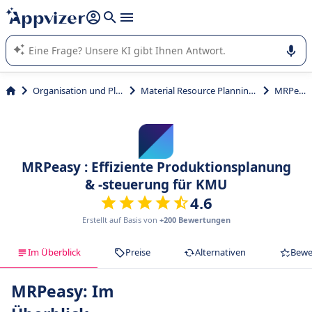
beantworten (mehrere Zeilen mit
Shift + Eingabe
).
Die KI von Appvizer führt Sie bei der Nutzung oder Auswahl
von SaaS-Software in Unternehmen.
Organisation und Planung
Material Resource Planning (MRP)
MRPeasy
MRPeasy : Effiziente Produktionsplanung
& -steuerung für KMU
4.6
Erstellt auf Basis von
+200 Bewertungen
Im Überblick
Preise
Alternativen
Bewe
MRPeasy: Im