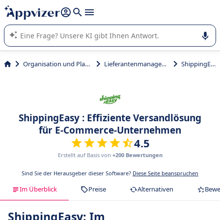
beantworten (mehrere Zeilen mit
Shift + Eingabe
).
Die KI von Appvizer führt Sie bei der Nutzung oder Auswahl
von SaaS-Software in Unternehmen.
Organisation und Planung
Lieferantenmanagement
ShippingEasy
ShippingEasy : Effiziente Versandlösung
für E-Commerce-Unternehmen
4.5
Erstellt auf Basis von
+200 Bewertungen
Sind Sie der Herausgeber dieser Software?
Diese Seite beanspruchen
Im Überblick
Preise
Alternativen
Bewe
ShippingEasy: Im