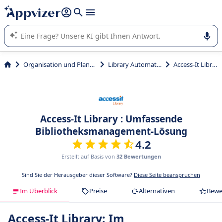
beantworten (mehrere Zeilen mit
Shift + Eingabe
).
Die KI von Appvizer führt Sie bei der Nutzung oder Auswahl
von SaaS-Software in Unternehmen.
Organisation und Planung
Library Automation
Access-It Library
Access-It Library : Umfassende
Bibliotheksmanagement-Lösung
4.2
Erstellt auf Basis von
32 Bewertungen
Sind Sie der Herausgeber dieser Software?
Diese Seite beanspruchen
Im Überblick
Preise
Alternativen
Bewe
Access-It Library: Im