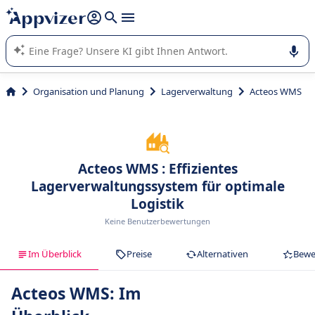
beantworten (mehrere Zeilen mit
Shift + Eingabe
).
Die KI von Appvizer führt Sie bei der Nutzung oder Auswahl
von SaaS-Software in Unternehmen.
Organisation und Planung
Lagerverwaltung
Acteos WMS
Acteos WMS : Effizientes
Lagerverwaltungssystem für optimale
Logistik
Keine Benutzerbewertungen
Im Überblick
Preise
Alternativen
Bewe
Acteos WMS: Im