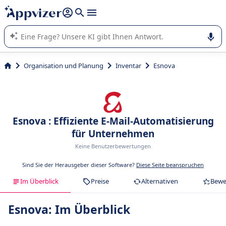
beantworten (mehrere Zeilen mit
Shift + Eingabe
).
Die KI von Appvizer führt Sie bei der Nutzung oder Auswahl
von SaaS-Software in Unternehmen.
Organisation und Planung
Inventar
Esnova
Esnova : Effiziente E-Mail-Automatisierung
für Unternehmen
Keine Benutzerbewertungen
Sind Sie der Herausgeber dieser Software?
Diese Seite beanspruchen
Im Überblick
Preise
Alternativen
Bewe
Esnova: Im Überblick