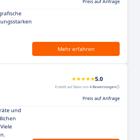
Preis auf Anfrage
grafische
stungsstarken
Mehr erfahren
5.0
Erstellt auf Basis von
4 Bewertungen
Preis auf Anfrage
eräte und
dlichen
Viele
in.