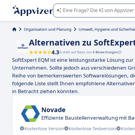
Die KI von Appvizer führt Sie bei d
Organisation und Planung
Umwelt, Hygiene und Sicherhie
Alternativen zu SoftExpe
4.3
Erstellt auf Basis von
6 Bewertungen
SoftExpert EQM ist eine leistungsstarke Lösung z
Unternehmen. Sollte jedoch aus verschiedenen Grü
Reihe von bemerkenswerten Softwarelösungen, die e
folgende Liste stellt Ihnen empfohlene Alternativen
in Betracht ziehen könnten.
Novade
Effiziente Baustellenverwaltung mit 
Kostenlose Version
Kostenlose Testversion
Kosten