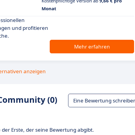
Kostenpflichtige Version ab
9,66 € pro
Monat
essionellen
agen und profitieren
che.
Mehr erfahren
ternativen anzeigen
Community (0)
Eine Bewertung schreibe
 der Erste, der seine Bewertung abgibt.