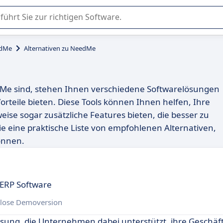
er Nutzung oder Auswahl von SaaS-Software in Unternehmen.
dMe
Alternativen zu NeedMe
dMe sind, stehen Ihnen verschiedene Softwarelösungen
rteile bieten. Diese Tools können Ihnen helfen, Ihre
ise sogar zusätzliche Features bieten, die besser zu
e eine praktische Liste von empfohlenen Alternativen,
önnen.
ERP Software
lose Demoversion
ösung, die Unternehmen dabei unterstützt, ihre Geschäf