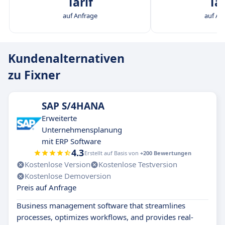
Tarif
Tar
auf Anfrage
auf An
Kundenalternativen
zu Fixner
SAP S/4HANA
Erweiterte
Unternehmensplanung
mit ERP Software
4.3
Erstellt auf Basis von
+200 Bewertungen
Kostenlose Version
Kostenlose Testversion
Kostenlose Demoversion
Preis auf Anfrage
Business management software that streamlines
processes, optimizes workflows, and provides real-