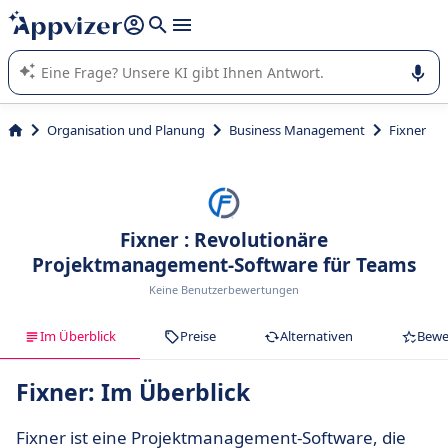
beantworten (mehrere Zeilen mit
Shift + Eingabe
).
Die KI von Appvizer führt Sie bei der Nutzung oder Auswahl
von SaaS-Software in Unternehmen.
Organisation und Planung
Business Management
Fixner
Fixner : Revolutionäre
Projektmanagement-Software für Teams
Keine Benutzerbewertungen
Im Überblick
Preise
Alternativen
Bewe
Fixner: Im Überblick
Fixner ist eine Projektmanagement-Software, die