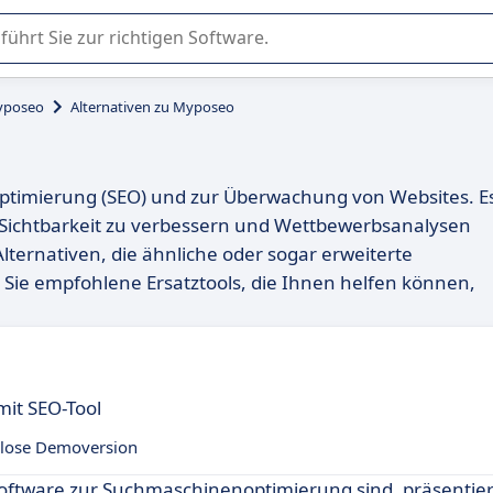
er Nutzung oder Auswahl von SaaS-Software in Unternehmen.
poseo
Alternativen zu Myposeo
optimierung (SEO) und zur Überwachung von Websites. E
e-Sichtbarkeit zu verbessern und Wettbewerbsanalysen
lternativen, die ähnliche oder sogar erweiterte
 Sie empfohlene Ersatztools, die Ihnen helfen können,
mit SEO-Tool
lose Demoversion
Software zur Suchmaschinenoptimierung sind, präsentie