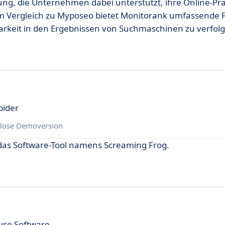
sung, die Unternehmen dabei unterstützt, ihre Online-P
Im Vergleich zu Myposeo bietet Monitorank umfassende 
arkeit in den Ergebnissen von Suchmaschinen zu verfol
pider
lose Demoversion
t das Software-Tool namens Screaming Frog.
yse Software