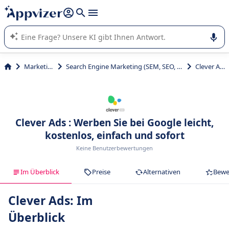
beantworten (mehrere Zeilen mit
Shift + Eingabe
).
Die KI von Appvizer führt Sie bei der Nutzung oder Auswahl
von SaaS-Software in Unternehmen.
Marketing
Search Engine Marketing (SEM, SEO, SEA)
Clever Ads
Clever Ads : Werben Sie bei Google leicht,
kostenlos, einfach und sofort
Keine Benutzerbewertungen
Im Überblick
Preise
Alternativen
Bewe
Clever Ads: Im
Überblick