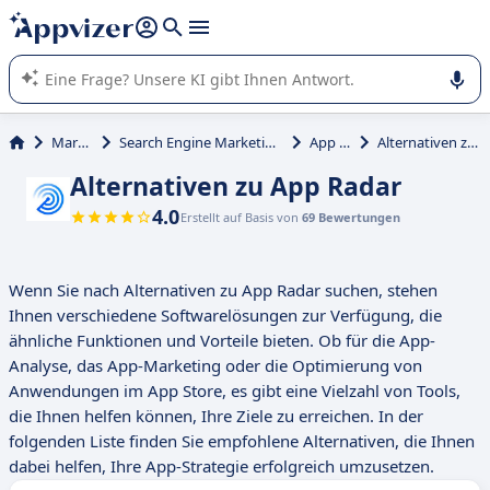
beantworten (mehrere Zeilen mit
Shift + Eingabe
).
Die KI von Appvizer führt Sie bei der Nutzung oder Auswahl
von SaaS-Software in Unternehmen.
Marketing
Search Engine Marketing (SEM, SEO, SEA)
App Radar
Alternativen zu App Radar
Alternativen zu App Radar
4.0
Erstellt auf Basis von
69 Bewertungen
Wenn Sie nach Alternativen zu App Radar suchen, stehen
Ihnen verschiedene Softwarelösungen zur Verfügung, die
ähnliche Funktionen und Vorteile bieten. Ob für die App-
Analyse, das App-Marketing oder die Optimierung von
Anwendungen im App Store, es gibt eine Vielzahl von Tools,
die Ihnen helfen können, Ihre Ziele zu erreichen. In der
folgenden Liste finden Sie empfohlene Alternativen, die Ihnen
dabei helfen, Ihre App-Strategie erfolgreich umzusetzen.