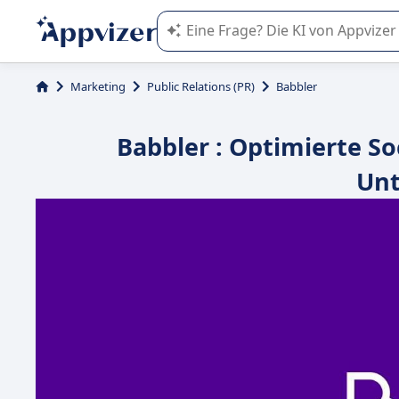
Die KI von Appvizer führt Sie bei d
Marketing
Public Relations (PR)
Babbler
Babbler : Optimierte S
Un