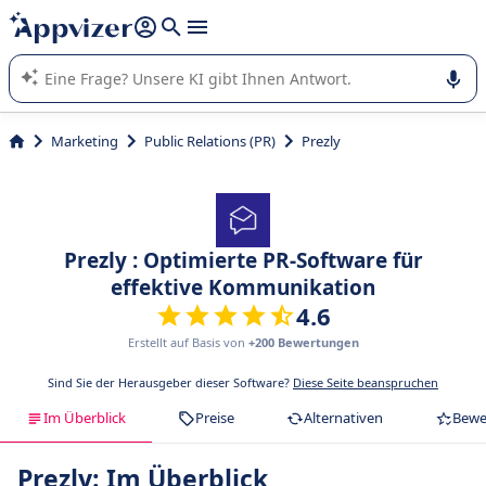
beantworten (mehrere Zeilen mit
Shift + Eingabe
).
Die KI von Appvizer führt Sie bei der Nutzung oder Auswahl
von SaaS-Software in Unternehmen.
Marketing
Public Relations (PR)
Prezly
Prezly : Optimierte PR-Software für
effektive Kommunikation
4.6
Erstellt auf Basis von
+200 Bewertungen
Sind Sie der Herausgeber dieser Software?
Diese Seite beanspruchen
Im Überblick
Preise
Alternativen
Bewe
Prezly: Im Überblick