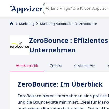
Die KI von Appvizer führt Sie bei d
Marketing
Marketing Automation
ZeroBounce
ZeroBounce : Effizientes
Unternehmen
Im Überblick
Preise
Alternativen
ZeroBounce: Im Überblick
ZeroBounce bietet Unternehmen eine präzise E-M
und die Bounce-Rate minimiert. Ideal für Marke
umfassende Berichterstattung aus. Optimal für 