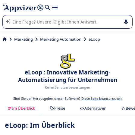
beantworten (mehrere Zeilen mit
Shift + Eingabe
).
Die KI von Appvizer führt Sie bei der Nutzung oder Auswahl
von SaaS-Software in Unternehmen.
Marketing
Marketing Automation
eLoop
eLoop : Innovative Marketing-
Automatisierung für Unternehmen
Keine Benutzerbewertungen
Sind Sie der Herausgeber dieser Software?
Diese Seite beanspruchen
Im Überblick
Preise
Alternativen
Bewe
eLoop: Im Überblick