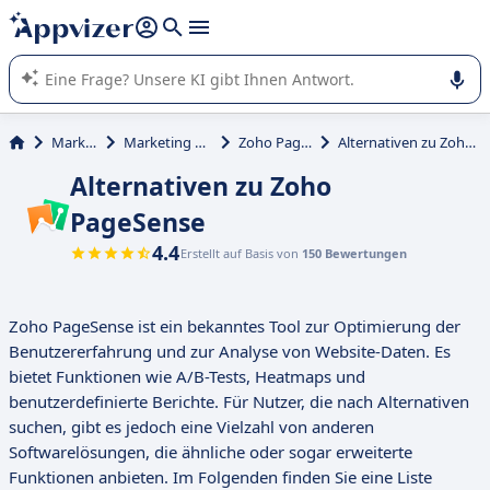
beantworten (mehrere Zeilen mit
Shift + Eingabe
).
Die KI von Appvizer führt Sie bei der Nutzung oder Auswahl
von SaaS-Software in Unternehmen.
Marketing
Marketing Analytics
Zoho PageSense
Alternativen zu Zoho PageSense
Alternativen zu Zoho
PageSense
4.4
Erstellt auf Basis von
150 Bewertungen
Zoho PageSense ist ein bekanntes Tool zur Optimierung der
Benutzererfahrung und zur Analyse von Website-Daten. Es
bietet Funktionen wie A/B-Tests, Heatmaps und
benutzerdefinierte Berichte. Für Nutzer, die nach Alternativen
suchen, gibt es jedoch eine Vielzahl von anderen
Softwarelösungen, die ähnliche oder sogar erweiterte
Funktionen anbieten. Im Folgenden finden Sie eine Liste