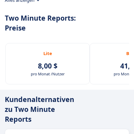
Alles anzeigen
Two Minute Reports:
Preise
Lite
Bas
8,00 $
41,0
pro Monat /Nutzer
pro Monat 
Kundenalternativen
zu Two Minute
Reports