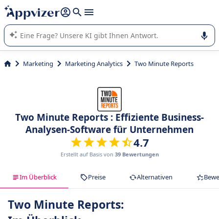
beantworten (mehrere Zeilen mit
Shift + Eingabe
).
Die KI von Appvizer führt Sie bei der Nutzung oder Auswahl
von SaaS-Software in Unternehmen.
Marketing
Marketing Analytics
Two Minute Reports
Two Minute Reports : Effiziente Business-
Analysen-Software für Unternehmen
4.7
Erstellt auf Basis von
39 Bewertungen
Im Überblick
Preise
Alternativen
Bewe
Two Minute Reports: