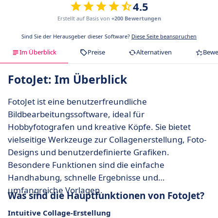
4.5
Erstellt auf Basis von
+200 Bewertungen
Sind Sie der Herausgeber dieser Software?
Diese Seite beanspruchen
Im Überblick
Preise
Alternativen
Bewe
FotoJet: Im Überblick
FotoJet ist eine benutzerfreundliche
Bildbearbeitungssoftware, ideal für
Hobbyfotografen und kreative Köpfe. Sie bietet
vielseitige Werkzeuge zur Collagenerstellung, Foto-
Designs und benutzerdefinierte Grafiken.
Besondere Funktionen sind die einfache
Handhabung, schnelle Ergebnisse und
umfangreiche Vorlagen.
Was sind die Hauptfunktionen von FotoJet?
Intuitive Collage-Erstellung