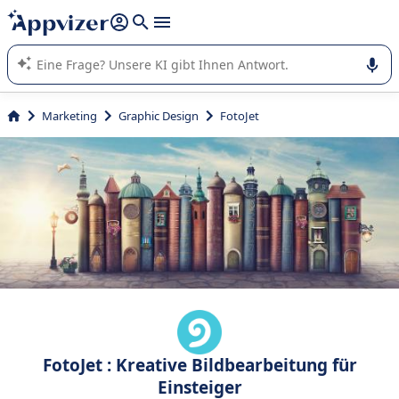
beantworten (mehrere Zeilen mit
Shift + Eingabe
).
Die KI von Appvizer führt Sie bei der Nutzung oder Auswahl
von SaaS-Software in Unternehmen.
Marketing
Graphic Design
FotoJet
FotoJet : Kreative Bildbearbeitung für
Einsteiger