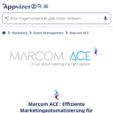
beantworten (mehrere Zeilen mit
Shift + Eingabe
).
Die KI von Appvizer führt Sie bei der Nutzung oder Auswahl
von SaaS-Software in Unternehmen.
Marketing
Event-Management
Marcom ACE
Marcom ACE : Effiziente
Marketingautomatisierung für