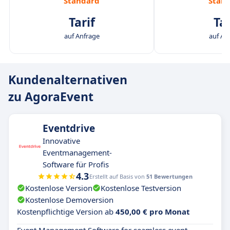
Standard
Stan
Tarif
Tar
auf Anfrage
auf An
Kundenalternativen
zu AgoraEvent
Eventdrive
Innovative
Eventmanagement-
Software für Profis
4.3
Erstellt auf Basis von
51 Bewertungen
Kostenlose Version
Kostenlose Testversion
Kostenlose Demoversion
Kostenpflichtige Version ab
450,00 € pro Monat
Event Management Software for seamless event