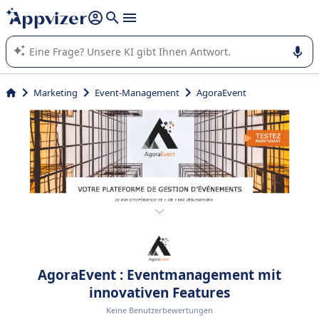
beantworten (mehrere Zeilen mit
Shift + Eingabe
).
Die KI von Appvizer führt Sie bei der Nutzung oder Auswahl
von SaaS-Software in Unternehmen.
Marketing
Event-Management
AgoraEvent
AgoraEvent : Eventmanagement mit
innovativen Features
Keine Benutzerbewertungen