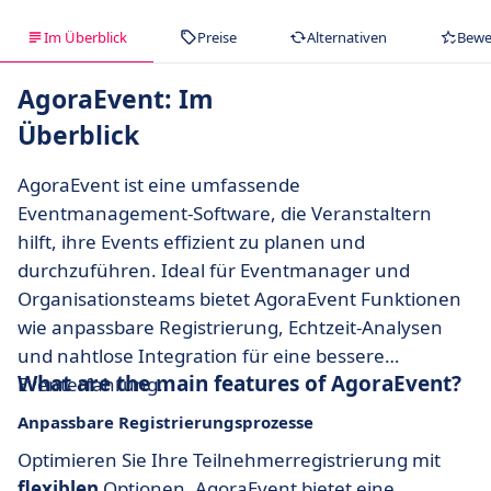
Im Überblick
Preise
Alternativen
Bewe
AgoraEvent: Im
Überblick
AgoraEvent ist eine umfassende
Eventmanagement-Software, die Veranstaltern
hilft, ihre Events effizient zu planen und
durchzuführen. Ideal für Eventmanager und
Organisationsteams bietet AgoraEvent Funktionen
wie anpassbare Registrierung, Echtzeit-Analysen
und nahtlose Integration für eine bessere
What are the main features of AgoraEvent?
Eventerfahrung.
Anpassbare Registrierungsprozesse
Optimieren Sie Ihre Teilnehmerregistrierung mit
flexiblen
Optionen. AgoraEvent bietet eine