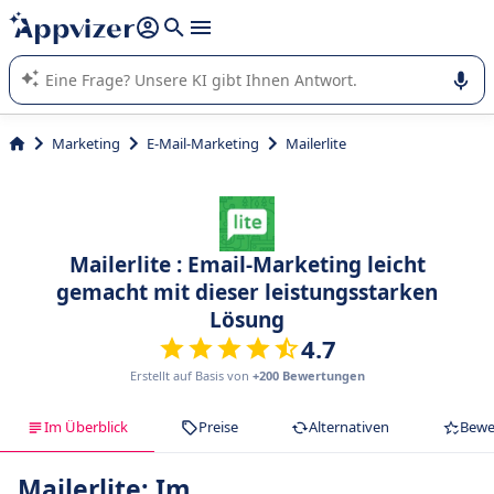
beantworten (mehrere Zeilen mit
Shift + Eingabe
).
Die KI von Appvizer führt Sie bei der Nutzung oder Auswahl
von SaaS-Software in Unternehmen.
Marketing
E-Mail-Marketing
Mailerlite
Mailerlite : Email-Marketing leicht
gemacht mit dieser leistungsstarken
Lösung
4.7
Erstellt auf Basis von
+200 Bewertungen
Im Überblick
Preise
Alternativen
Bewe
Mailerlite: Im