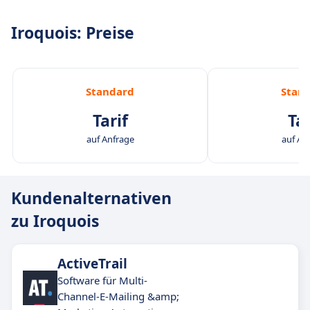
Iroquois: Preise
Standard
Stan
Tarif
Tar
auf Anfrage
auf An
Kundenalternativen
zu Iroquois
ActiveTrail
Software für Multi-
Channel-E-Mailing &amp;