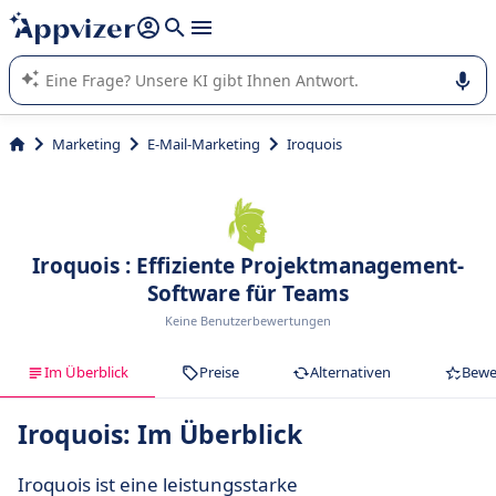
beantworten (mehrere Zeilen mit
Shift + Eingabe
).
Die KI von Appvizer führt Sie bei der Nutzung oder Auswahl
von SaaS-Software in Unternehmen.
Marketing
E-Mail-Marketing
Iroquois
Iroquois : Effiziente Projektmanagement-
Software für Teams
Keine Benutzerbewertungen
Im Überblick
Preise
Alternativen
Bewe
Iroquois: Im Überblick
Iroquois ist eine leistungsstarke