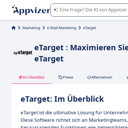
Die KI von Appvizer führt Sie bei d
Marketing
E-Mail-Marketing
eTarget
eTarget : Maximieren Si
eTarget
Im Überblick
Preise
Alternativen
eTarget: Im Überblick
eTarget ist die ultimative Lösung für Unterne
Diese Software richtet sich an Marketingteams,
herausragenden Funktionen wie zielgerichte