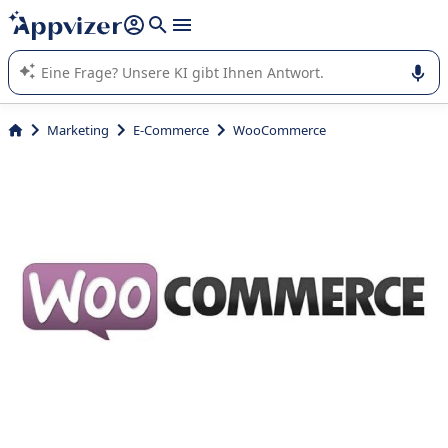
beantworten (mehrere Zeilen mit
Shift + Eingabe
).
Die KI von Appvizer führt Sie bei der Nutzung oder Auswahl
von SaaS-Software in Unternehmen.
Marketing
E-Commerce
WooCommerce