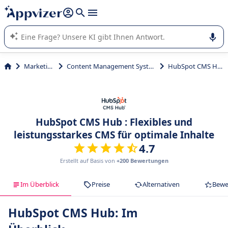
beantworten (mehrere Zeilen mit
Shift + Eingabe
).
Die KI von Appvizer führt Sie bei der Nutzung oder Auswahl
von SaaS-Software in Unternehmen.
Marketing
Content Management System
HubSpot CMS Hub
HubSpot CMS Hub : Flexibles und
leistungsstarkes CMS für optimale Inhalte
4.7
Erstellt auf Basis von
+200 Bewertungen
Im Überblick
Preise
Alternativen
Bewe
HubSpot CMS Hub: Im