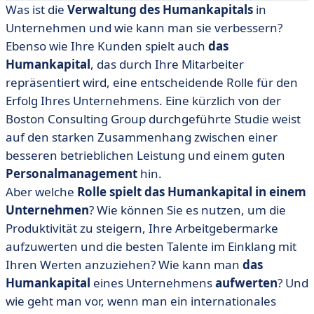
Was ist die
Verwaltung des Humankapitals
in
• Was ist Humankapital?
Unternehmen und wie kann man sie verbessern?
• Welche Rolle spielt das Humankapital?
Ebenso wie Ihre Kunden spielt auch
das
Humankapital
, das durch Ihre Mitarbeiter
• Wie kann man das Humankapital in einem
repräsentiert wird, eine entscheidende Rolle für den
Unternehmen aufwerten?
Erfolg Ihres Unternehmens. Eine kürzlich von der
• Wie verwaltet man das Humankapital in einem
Boston Consulting Group durchgeführte Studie weist
internationalen Unternehmen?
auf den starken Zusammenhang zwischen einer
• Humanpotenzial: Synonym für Humankapital?
besseren betrieblichen Leistung und einem guten
Personalmanagement
hin.
Aber welche
Rolle spielt das Humankapital in einem
Unternehmen
? Wie können Sie es nutzen, um die
Produktivität zu steigern, Ihre Arbeitgebermarke
aufzuwerten und die besten Talente im Einklang mit
Ihren Werten anzuziehen? Wie kann man
das
Humankapital
eines Unternehmens
aufwerten
? Und
wie geht man vor, wenn man ein internationales