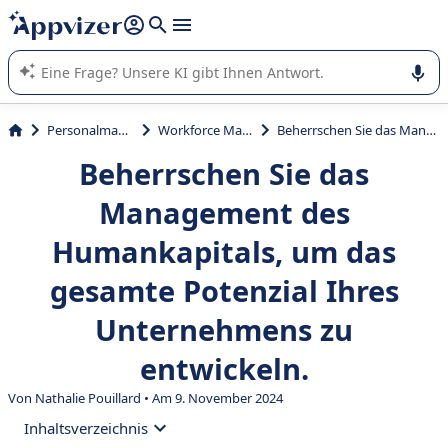
beantworten (mehrere Zeilen mit
Shift + Eingabe
).
Die KI von Appvizer führt Sie bei der Nutzung oder Auswahl
von SaaS-Software in Unternehmen.
Personalmanagement
Workforce Management
Beherrschen Sie das Management des Humankapitals, um das gesamte Potenzial Ihres Unternehmens zu entwickeln.
Beherrschen Sie das
Management des
Humankapitals, um das
gesamte Potenzial Ihres
Unternehmens zu
entwickeln.
Von Nathalie Pouillard • Am 9. November 2024
Inhaltsverzeichnis