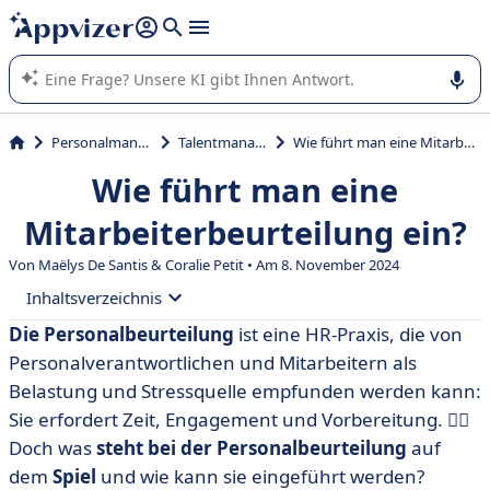
beantworten (mehrere Zeilen mit
Shift + Eingabe
).
Die KI von Appvizer führt Sie bei der Nutzung oder Auswahl
von SaaS-Software in Unternehmen.
Personalmanagement
Talentmanagement
Wie führt man eine Mitarbeiterbeurteilung ein?
Wie führt man eine
Mitarbeiterbeurteilung ein?
Von
Maëlys De Santis
& Coralie Petit • Am 8. November 2024
Inhaltsverzeichnis
Die Personalbeurteilung
ist eine HR-Praxis, die von
• Was ist eine Personalbeurteilung?
Personalverantwortlichen und Mitarbeitern als
• Warum sollte man sein Personal beurteilen?
Belastung und Stressquelle empfunden werden kann:
Sie erfordert Zeit, Engagement und Vorbereitung. 😮‍💨
• Wie führt man eine erfolgreiche Personalbeurteilung
Doch was
steht bei der Personalbeurteilung
auf
durch?
dem
Spiel
und wie kann sie eingeführt werden?
• Optimieren Sie die Beurteilung Ihrer Mitarbeiter.