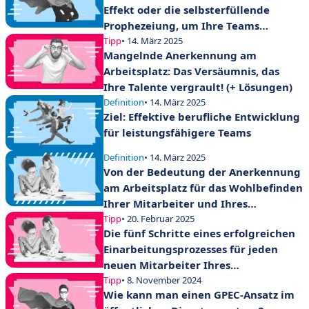
Effekt oder die selbsterfüllende
Prophezeiung, um Ihre Teams
anzukurbeln
Tipp
• 14. März 2025
Mangelnde Anerkennung am
Arbeitsplatz: Das Versäumnis, das
Ihre Talente vergrault! (+ Lösungen)
Definition
• 14. März 2025
Ziel: Effektive berufliche Entwicklung
für leistungsfähigere Teams
Definition
• 14. März 2025
Von der Bedeutung der Anerkennung
am Arbeitsplatz für das Wohlbefinden
Ihrer Mitarbeiter und Ihres
Unternehmens
Tipp
• 20. Februar 2025
Die fünf Schritte eines erfolgreichen
Einarbeitungsprozesses für jeden
neuen Mitarbeiter Ihres
Unternehmens
Tipp
• 8. November 2024
Wie kann man einen GPEC-Ansatz im