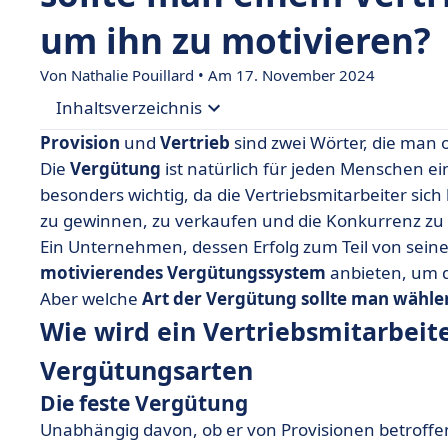
um ihn zu motivieren?
Von Nathalie Pouillard • Am 17. November 2024
Inhaltsverzeichnis
Provision
und
Vertrieb
sind zwei Wörter, die man
• Wie wird ein Vertriebsmitarbeiter bezahlt? D
Die
Vergütung
ist natürlich für jeden Menschen ein
besonders wichtig, da die Vertriebsmitarbeiter s
• Provision oder Prämie, wie soll man sich entsc
zu gewinnen, zu verkaufen und die Konkurrenz zu
• Wie wird der Vergütungsplan für das Vertriebs
Ein Unternehmen, dessen Erfolg zum Teil von sein
• Wie wird das Provisionssystem oder der Provi
motivierendes Vergütungssystem
anbieten, um 
Aber welche
• Welche Provision erhält ein Vertriebsmitarbeit
Art der Vergütung sollte man wählen:
Wie wird ein Vertriebsmitarbeit
Vergütungsarten
Die feste Vergütung
Unabhängig davon, ob er von Provisionen betroffen i