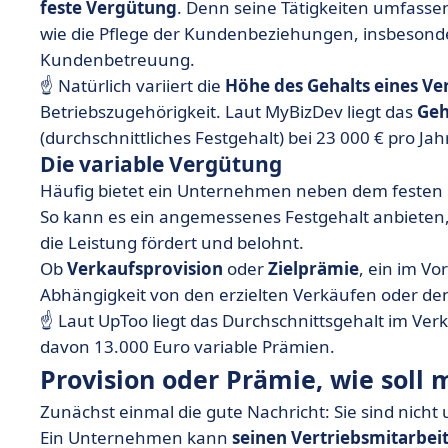
feste Vergütung
. Denn seine Tätigkeiten umfasse
wie die Pflege der Kundenbeziehungen, insbesond
Kundenbetreuung.
☝️ Natürlich variiert die
Höhe des Gehalts eines Ve
Betriebszugehörigkeit. Laut MyBizDev liegt das
Geh
(durchschnittliches Festgehalt) bei 23 000 € pro Jahr
Die variable Vergütung
Häufig bietet ein Unternehmen neben dem festen
So kann es ein angemessenes Festgehalt anbieten, 
die Leistung fördert und belohnt.
Ob
Verkaufsprovision
oder
Zielprämie
, ein im Vo
Abhängigkeit von den erzielten Verkäufen oder den
☝️ Laut UpToo liegt das Durchschnittsgehalt im Verk
davon 13.000 Euro variable Prämien.
Provision oder Prämie, wie soll 
Zunächst einmal die gute Nachricht: Sie sind nicht 
Ein Unternehmen kann
seinen Vertriebsmitarbei