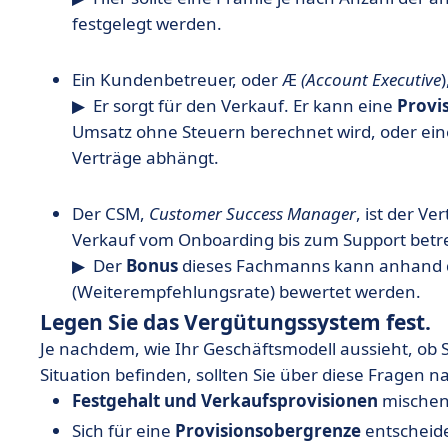
festgelegt werden.
Ein Kundenbetreuer, oder Æ
(Account Executive
▶ ️ Er sorgt für den Verkauf. Er kann eine
Provi
Umsatz ohne Steuern berechnet wird, oder ei
Verträge abhängt.
Der CSM,
Customer Success Manager
, ist der V
Verkauf vom Onboarding bis zum Support betreu
▶ ️ Der
Bonus
dieses Fachmanns kann anhand d
(Weiterempfehlungsrate) bewertet werden.
Legen Sie das Vergütungssystem fest.
Je nachdem, wie Ihr Geschäftsmodell aussieht, ob S
Situation befinden, sollten Sie über diese Fragen n
Festgehalt und Verkaufsprovisionen
mischen 
Sich für eine
Provisionsobergrenze
entscheid