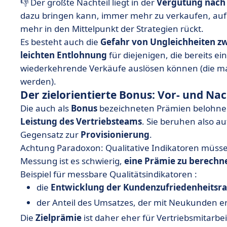
👎 Der größte Nachteil liegt in der
Vergütung nach
dazu bringen kann, immer mehr zu verkaufen, auf
mehr in den Mittelpunkt der Strategien rückt.
Es besteht auch die
Gefahr von Ungleichheiten zw
leichten Entlohnung
für diejenigen, die bereits ei
wiederkehrende Verkäufe auslösen können (die m
werden).
Der zielorientierte Bonus: Vor- und Nac
Die auch als
Bonus
bezeichneten Prämien belohnen
Leistung des Vertriebsteams
. Sie beruhen also au
Gegensatz zur
Provisionierung
.
Achtung Paradoxon: Qualitative Indikatoren müsse
Messung ist es schwierig,
eine Prämie zu berechn
Beispiel für messbare Qualitätsindikatoren :
die
Entwicklung der Kundenzufriedenheitsra
der Anteil des Umsatzes, der mit Neukunden erz
Die
Zielprämie
ist daher eher für Vertriebsmitarbei