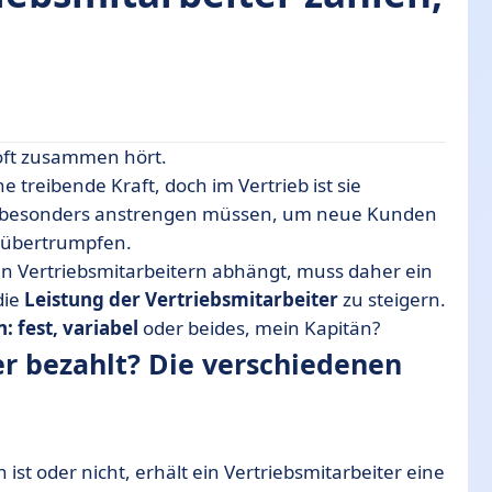
 oft zusammen hört.
ie verschiedenen Vergütungsarten
e treibende Kraft, doch im Vertrieb ist sie
ich besonders anstrengen müssen, um neue Kunden
heiden?
 übertrumpfen.
team festgelegt?
en Vertriebsmitarbeitern abhängt, muss daher ein
sionsplan berechnet?
die
Leistung der Vertriebsmitarbeiter
zu steigern.
er?
 fest, variabel
oder beides, mein Kapitän?
er bezahlt? Die verschiedenen
st oder nicht, erhält ein Vertriebsmitarbeiter eine