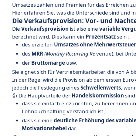
Umsatzes zahlen und Prämien für das Erreichen zus
Hier erfahren Sie, was die Unterschiede sind und
Die Verkaufsprovision: Vor- und Nachte
Die
Verkaufsprovision
ist also eine
variable Verg
berechnet wird. Dies kann ein
Prozentsatz
sein :
des erzielten
Umsatzes ohne Mehrwertsteue
des
MRR
(Monthly Recurring Re
venue), bei Unt
der
Bruttomarge
usw.
Sie eignet sich für Vertriebsmitarbeiter, die von A bi
In der Regel wird die Provision ab dem ersten Eu
jedoch die Festlegung eines
Schwellenwerts
, wenn
👍 Die Hauptvorteile der
Handelskommission
sind 
dass sie einfach einzurichten, zu berechnen un
Lohnbuchhaltung verständlich ist ;
dass sie eine
deutliche Erhöhung des variable
Motivationshebel
dar.