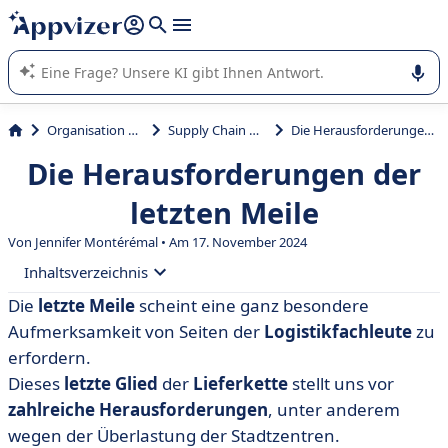
beantworten (mehrere Zeilen mit
Shift + Eingabe
).
Die KI von Appvizer führt Sie bei der Nutzung oder Auswahl
von SaaS-Software in Unternehmen.
Organisation und Planung
Supply Chain Management
Die Herausforderungen der letzten Meile
Die Herausforderungen der
letzten Meile
Von
Jennifer Montérémal
• Am 17. November 2024
Inhaltsverzeichnis
Die
letzte Meile
scheint eine ganz besondere
• Letzte Meile: Definition
Aufmerksamkeit von Seiten der
Logistikfachleute
zu
• Die Herausforderungen der Logistik auf der letzten
erfordern.
Meile
Dieses
letzte Glied
der
Lieferkette
stellt uns vor
zahlreiche Herausforderungen
, unter anderem
• Letzte Meile: Innovationen und neue Praktiken als
Retter in der Not
wegen der Überlastung der Stadtzentren.