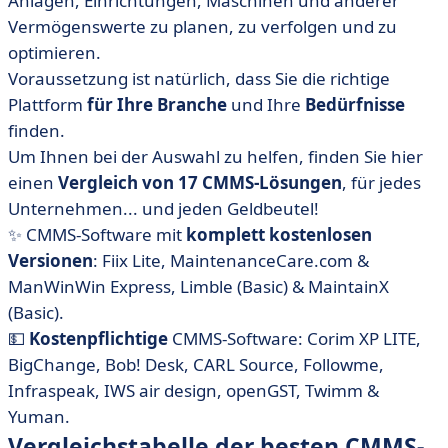
Anlagen, Einrichtungen, Maschinen und anderer
• Bob! Desk
Vermögenswerte zu planen, zu verfolgen und zu
• CARL Source
optimieren.
• Corim XP Lite
Voraussetzung ist natürlich, dass Sie die richtige
• Fiix Lite
Plattform
für Ihre Branche
und Ihre
Bedürfnisse
• Followme
finden.
Um Ihnen bei der Auswahl zu helfen, finden Sie hier
• Infraspeak
einen
Vergleich von 17 CMMS-Lösungen
, für jedes
• IWS air design
Unternehmen... und jeden Geldbeutel!
• Maintenance Care
✨ CMMS-Software mit
komplett kostenlosen
• Mainti4
Versionen
: Fiix Lite, MaintenanceCare.com &
• openGST
ManWinWin Express, Limble (Basic) & MaintainX
• Twimm
(Basic).
💵
Kostenpflichtige
CMMS-Software: Corim XP LITE,
• Yuman
BigChange, Bob! Desk, CARL Source, Followme,
• Upkeep
Infraspeak, IWS air design, openGST, Twimm &
• MaintainX
Yuman.
• ManWinWin
Vergleichstabelle der besten CMMS-