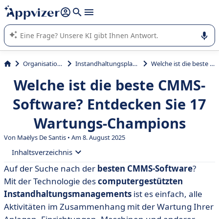
beantworten (mehrere Zeilen mit
Shift + Eingabe
).
Die KI von Appvizer führt Sie bei der Nutzung oder Auswahl
von SaaS-Software in Unternehmen.
Organisation und Planung
Instandhaltungsplanungs- und -steuerungssystem (IPS)
Welche ist die beste CMMS-Software? Entdecken Sie 17 Wartungs-Champions
Welche ist die beste CMMS-
Software? Entdecken Sie 17
Wartungs-Champions
Von
Maëlys De Santis
• Am 8. August 2025
Inhaltsverzeichnis
Auf der Suche nach der
besten CMMS-Software
?
• Vergleichstabelle der besten CMMS-Software im Jahr
Mit der Technologie des
computergestützten
2025
Instandhaltungsmanagements
ist es einfach, alle
• BigChange
Aktivitäten im Zusammenhang mit der Wartung Ihrer