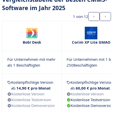
• Limble
Software im Jahr 2025
• Warum sollte man eine CMMS-Software verwenden?
1
von 12
• Wie wählt man eine CMMS-Software aus?
• Wie funktioniert ein CMMS?
• Was ist der Preis einer CMMS-Software?
Bob! Desk
Corim XP Lite GMAO
• Eine strategische Wahl, die nicht leichtfertig
zusammengebastelt werden sollte.
Für Unternehmen mit mehr
Für Unternehmen mit 1 bi
als 1 Beschäftigten
250Beschäftigten
Kostenpflichtige Version
Kostenpflichtige Version
ab
14,90 € pro Monat
ab
60,00 € pro Monat
Kostenlose Version
Kostenlose Version
Kostenlose Testversion
Kostenlose Testversion
Kostenlose Demoversion
Kostenlose Demoversio