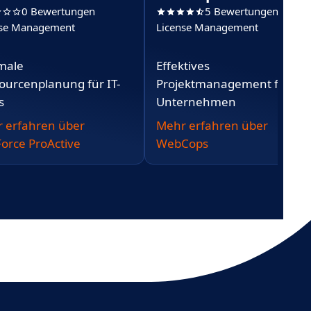
0 Bewertungen
5 Bewertungen
nse Management
License Management
male
Effektives
ourcenplanung für IT-
Projektmanagement für
s
Unternehmen
 erfahren über
Mehr erfahren über
Force ProActive
WebCops