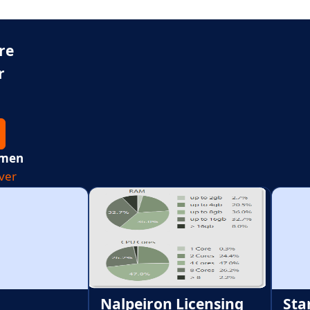
re
r
hmen
ver
Nalpeiron Licensing
Sta