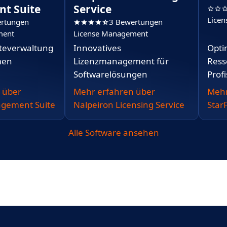
t Suite
Service
Lice
rtungen
3 Bewertungen
ment
License Management
äteverwaltung
Innovatives
Opti
men
Lizenzmanagement für
Ress
Softwarelösungen
Profi
 über
Mehr erfahren über
Mehr
gement Suite
Nalpeiron Licensing Service
Star
Alle Software ansehen