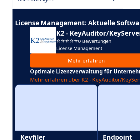
License Management: Aktuelle Softwa
K2 - KeyAuditor/KeyServe
0 Bewertungen
License Management
Mehr erfahren
Optimale Lizenzverwaltung für Unterne
Mehr erfahren über K2 - KeyAuditor/KeySer
Keyfiler
Endpoint