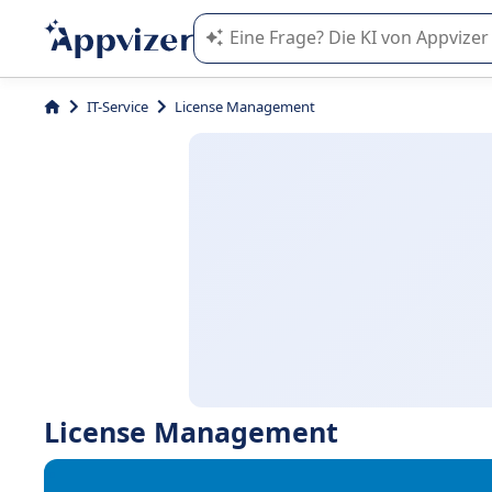
Die KI von Appvizer führt Sie bei d
IT-Service
License Management
License Management