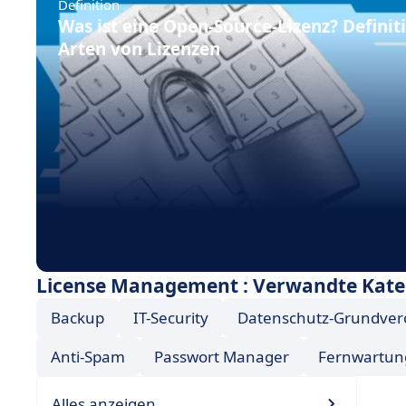
Definition
Was ist eine Open-Source-Lizenz? Definit
Arten von Lizenzen
License Management : Verwandte Kate
Backup
IT-Security
Datenschutz-Grundve
Anti-Spam
Passwort Manager
Fernwartun
Alles anzeigen