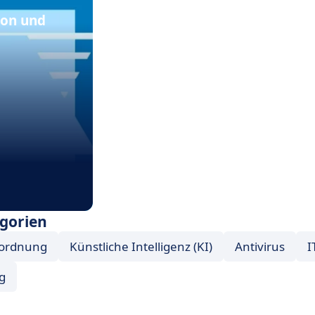
ion und
gorien
rordnung
Künstliche Intelligenz (KI)
Antivirus
I
g