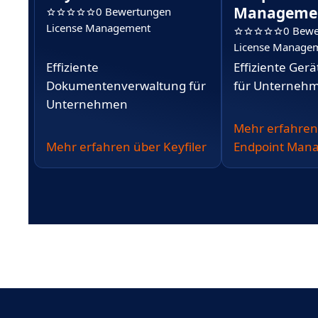
Managemen
0 Bewertungen
License Management
0 Bewe
License Manage
Effiziente
Effiziente Ger
Dokumentenverwaltung für
für Unterneh
Unternehmen
Mehr erfahren
Mehr erfahren über Keyfiler
Endpoint Mana