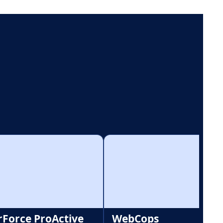
rForce ProActive
WebCops