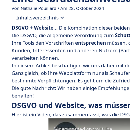
Von Nathalie Pouillard • Am 28. Oktober 2024
Inhaltsverzeichnis
DSGVO + Website
... Die Kombination dieser beiden
• DSGVO und Website, was müssen Sie wissen?
Die DSGVO, die Allgemeine Verordnung zum
Schut
Ihre Tools den Vorschriften
entsprechen
müssen, da
• Warum sollten Sie Ihre Website konform gesta
Kunden, Interessenten und anderen Nutzern (Part
• Wie kann man sich auf die DSGVO-Standards ei
verarbeiten können.
• Sehen Sie die DSGVO als Chance, nicht als Zwa
In diesem Artikel beschäftigen wir uns daher mit d
Ganz gleich, ob Ihre Webplattform nur als Schaufen
bestimmte Verpflichtungen. Es geht um die Zufrie
Die gute Nachricht: Wir haben einige Empfehlungen 
behalten!
DSGVO und Website, was müssen
Hier ist ein Video, das zusammenfasst, was die DS