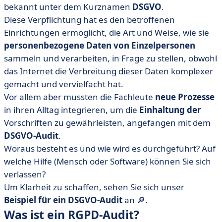
bekannt unter dem Kurznamen
DSGVO
.
• Wie führt man ein ordnungsgemäßes DSGVO-Audit
Diese Verpflichtung hat es den betroffenen
durch? Die sechs wichtigsten Schritte
Einrichtungen ermöglicht, die Art und Weise, wie sie
• Verarbeitung des DSGVO-Audits: intern oder extern?
personenbezogene Daten von Einzelpersonen
• Was lernen wir aus dem DSGVO-Audit?
sammeln und verarbeiten, in Frage zu stellen, obwohl
das Internet die Verbreitung dieser Daten komplexer
gemacht und vervielfacht hat.
Vor allem aber mussten die Fachleute
neue Prozesse
in ihren Alltag integrieren, um die
Einhaltung der
Vorschriften zu gewährleisten, angefangen mit dem
DSGVO-Audit
.
Woraus besteht es und wie wird es durchgeführt? Auf
welche Hilfe (Mensch oder Software) können Sie sich
verlassen?
Um Klarheit zu schaffen, sehen Sie sich unser
Beispiel für ein DSGVO-Audit
an 🔎.
Was ist ein RGPD-Audit?