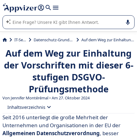
beantworten (mehrere Zeilen mit
Shift + Eingabe
).
Die KI von Appvizer führt Sie bei der Nutzung oder Auswahl
von SaaS-Software in Unternehmen.
IT-Service
Datenschutz-Grundverordnung
Auf dem Weg zur Einhaltung der Vorschriften mit dieser 6-stufigen DSGVO-Prüfungsmethode
Auf dem Weg zur Einhaltung
der Vorschriften mit dieser 6-
stufigen DSGVO-
Prüfungsmethode
Von
Jennifer Montérémal
• Am 27. Oktober 2024
Inhaltsverzeichnis
Seit 2016 unterliegt die große Mehrheit der
• Was ist ein RGPD-Audit?
Unternehmen und Organisationen in der EU der
• Warum sollte man ein DSGVO-Audit durchführen?
Allgemeinen Datenschutzverordnung
, besser