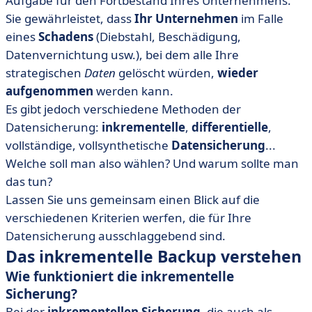
Aufgabe für den Fortbestand Ihres Unternehmens.
• Unterschiede zum differentiellen Backup
Sie gewährleistet, dass
Ihr Unternehmen
im Falle
eines
Schadens
(Diebstahl, Beschädigung,
• Andere Arten der Datensicherung
Datenvernichtung usw.), bei dem alle Ihre
• Die beste Software für inkrementelle und
strategischen
Daten
gelöscht würden,
wieder
differentielle Datensicherung
aufgenommen
werden kann.
• Sicherung der Cyber-Resilienz
Es gibt jedoch verschiedene Methoden der
Datensicherung:
inkrementelle
,
differentielle
,
vollständige, vollsynthetische
Datensicherung
...
Welche soll man also wählen? Und warum sollte man
das tun?
Lassen Sie uns gemeinsam einen Blick auf die
verschiedenen Kriterien werfen, die für Ihre
Datensicherung ausschlaggebend sind.
Das inkrementelle Backup verstehen
Wie funktioniert die inkrementelle
Sicherung?
Bei der
inkrementellen Sicherung
, die auch als