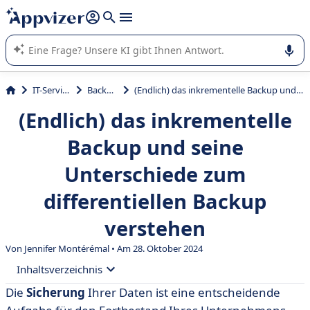
beantworten (mehrere Zeilen mit
Shift + Eingabe
).
Die KI von Appvizer führt Sie bei der Nutzung oder Auswahl
von SaaS-Software in Unternehmen.
IT-Service
Backup
(Endlich) das inkrementelle Backup und seine Unterschiede zum differentiellen Backup verstehen
(Endlich) das inkrementelle
Backup und seine
Unterschiede zum
differentiellen Backup
verstehen
Von
Jennifer Montérémal
• Am 28. Oktober 2024
Inhaltsverzeichnis
Die
Sicherung
Ihrer Daten ist eine entscheidende
• Das inkrementelle Backup verstehen