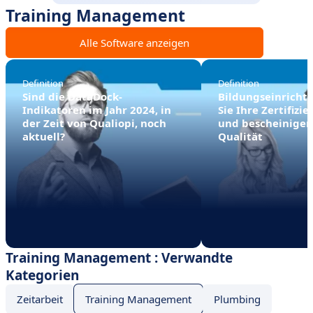
Training Management
Alle Software anzeigen
Definition
Definition
Sind die DataDock-
Bildungseinricht
Indikatoren im Jahr 2024, in
Sie Ihre Zertifizi
der Zeit von Qualiopi, noch
und bescheinigen 
aktuell?
Qualität
Training Management : Verwandte
Kategorien
Zeitarbeit
Training Management
Plumbing