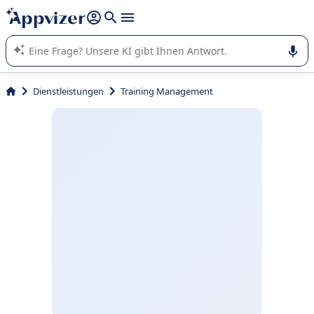
beantworten (mehrere Zeilen mit
Shift + Eingabe
).
Die KI von Appvizer führt Sie bei der Nutzung oder Auswahl
von SaaS-Software in Unternehmen.
Dienstleistungen
Training Management