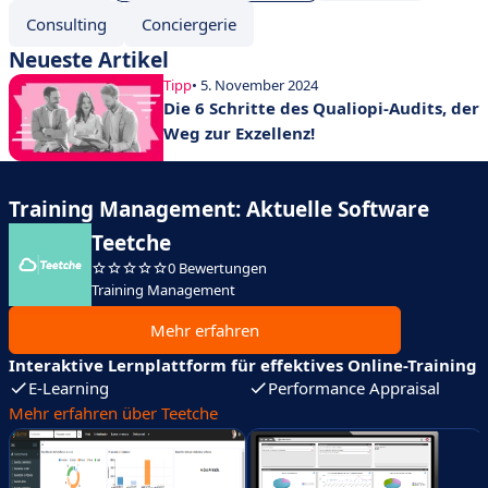
Consulting
Conciergerie
Neueste Artikel
Tipp
• 5. November 2024
Die 6 Schritte des Qualiopi-Audits, der
Weg zur Exzellenz!
Training Management: Aktuelle Software
Teetche
0 Bewertungen
Training Management
Mehr erfahren
Interaktive Lernplattform für effektives Online-Training
E-Learning
Performance Appraisal
Mehr erfahren über Teetche