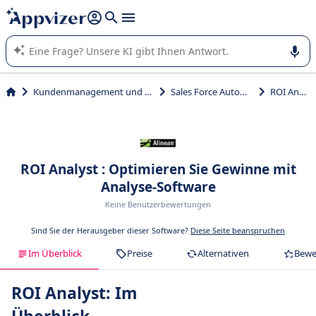
beantworten (mehrere Zeilen mit
Shift + Eingabe
).
Die KI von Appvizer führt Sie bei der Nutzung oder Auswahl
von SaaS-Software in Unternehmen.
Kundenmanagement und Vertrieb
Sales Force Automation
ROI Analyst
ROI Analyst : Optimieren Sie Gewinne mit
Analyse-Software
Keine Benutzerbewertungen
Sind Sie der Herausgeber dieser Software?
Diese Seite beanspruchen
Im Überblick
Preise
Alternativen
Bewe
ROI Analyst: Im