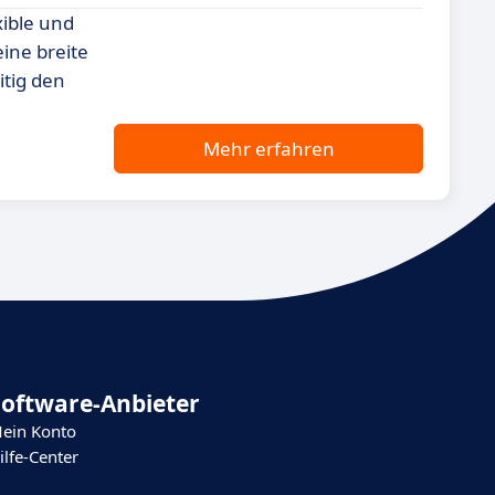
xible und
eine breite
itig den
Mehr erfahren
Software-Anbieter
ein Konto
ilfe-Center