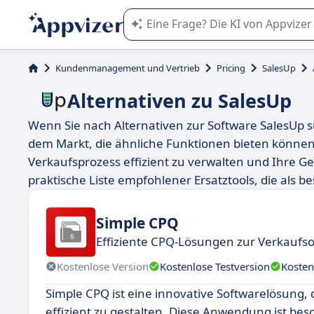
Die KI von Appvizer führt Sie bei d
Kundenmanagement und Vertrieb
Pricing
SalesUp
Alternativen zu SalesUp
Wenn Sie nach Alternativen zur Software SalesUp su
dem Markt, die ähnliche Funktionen bieten können.
Verkaufsprozess effizient zu verwalten und Ihre Ge
praktische Liste empfohlener Ersatztools, die als b
Simple CPQ
Effiziente CPQ-Lösungen zur Verkaufs
Kostenlose Version
Kostenlose Testversion
Kosten
Simple CPQ ist eine innovative Softwarelösung
effizient zu gestalten. Diese Anwendung ist bes