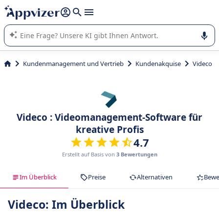
beantworten (mehrere Zeilen mit
Shift + Eingabe
).
Die KI von Appvizer führt Sie bei der Nutzung oder Auswahl
von SaaS-Software in Unternehmen.
Kundenmanagement und Vertrieb
Kundenakquise
Videco
Videco : Videomanagement-Software für
kreative Profis
4.7
Erstellt auf Basis von
3 Bewertungen
Im Überblick
Preise
Alternativen
Bewe
Videco: Im Überblick