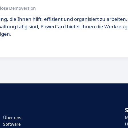
lose Demoversion
 die Ihnen hilft, effizient und organisiert zu arbeiten. 
altung tätig sind, PowerCard bietet Ihnen die Werkzeuge
igen.
M
Über uns
H
Software