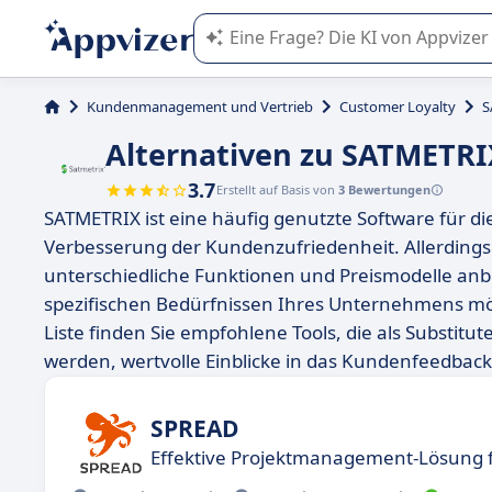
Die KI von Appvizer führt Sie bei d
Kundenmanagement und Vertrieb
Customer Loyalty
S
Alternativen zu SATMETRI
3.7
Erstellt auf Basis von
3 Bewertungen
SATMETRIX ist eine häufig genutzte Software für
Verbesserung der Kundenzufriedenheit. Allerdings 
unterschiedliche Funktionen und Preismodelle anb
spezifischen Bedürfnissen Ihres Unternehmens mög
Liste finden Sie empfohlene Tools, die als Substi
werden, wertvolle Einblicke in das Kundenfeedbac
SPREAD
Effektive Projektmanagement-Lösung