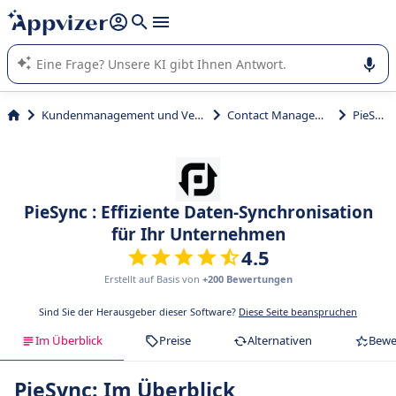
beantworten (mehrere Zeilen mit
Shift + Eingabe
).
Die KI von Appvizer führt Sie bei der Nutzung oder Auswahl
von SaaS-Software in Unternehmen.
Kundenmanagement und Vertrieb
Contact Management
PieSync
PieSync : Effiziente Daten-Synchronisation
für Ihr Unternehmen
4.5
Erstellt auf Basis von
+200 Bewertungen
Sind Sie der Herausgeber dieser Software?
Diese Seite beanspruchen
Im Überblick
Preise
Alternativen
Bewe
PieSync: Im Überblick