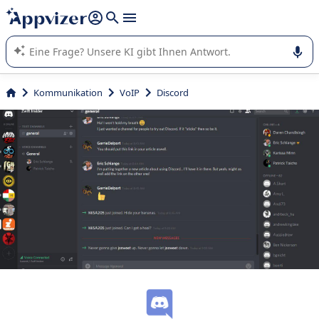
beantworten (mehrere Zeilen mit
Shift + Eingabe
).
Die KI von Appvizer führt Sie bei der Nutzung oder Auswahl
von SaaS-Software in Unternehmen.
Kommunikation
VoIP
Discord