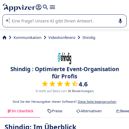
beantworten (mehrere Zeilen mit
Shift + Eingabe
).
Die KI von Appvizer führt Sie bei der Nutzung oder Auswahl
von SaaS-Software in Unternehmen.
Kommunikation
Videokonferenz
Shindig
Shindig : Optimierte Event-Organisation
für Profis
4.6
Erstellt auf Basis von
36 Bewertungen
Sind Sie der Herausgeber dieser Software?
Diese Seite beanspruchen
Im Überblick
Preise
Alternativen
Bewe
Shindig: Im Überblick