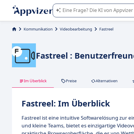
Die KI von Appvizer führt Sie bei d
Kommunikation
Videobearbeitung
Fastreel
Fastreel : Benutzerfreu
Im Überblick
Preise
Alternativen
Fastreel: Im Überblick
Fastreel ist eine intuitive Softwarelösung zur e
und kleine Teams, bietet es einzigartige Vide
praktische Browseroberfläche, die es von Wet