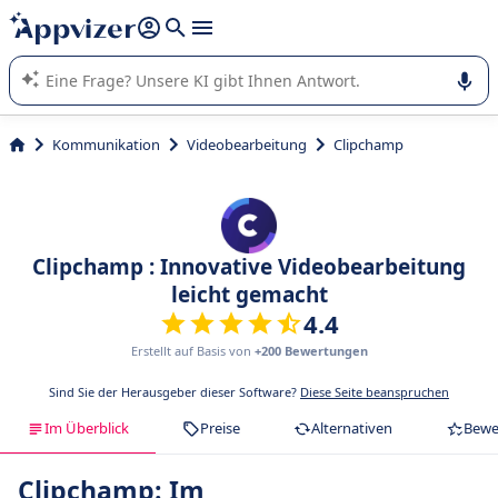
beantworten (mehrere Zeilen mit
Shift + Eingabe
).
Die KI von Appvizer führt Sie bei der Nutzung oder Auswahl
von SaaS-Software in Unternehmen.
Kommunikation
Videobearbeitung
Clipchamp
Clipchamp : Innovative Videobearbeitung
leicht gemacht
4.4
Erstellt auf Basis von
+200 Bewertungen
Sind Sie der Herausgeber dieser Software?
Diese Seite beanspruchen
Im Überblick
Preise
Alternativen
Bewe
Clipchamp: Im